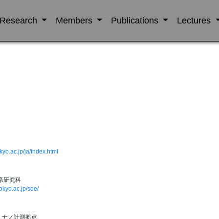
Research
Members
Publications
Lectures
kyo.ac.jp/ja/index.html
系研究科
tokyo.ac.jp/soe/
・ナノ計測拠点