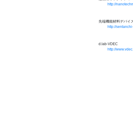
http://nanotechn
先端機能材料デバイ
http://sentanchi-
d.lab-VDEC
http://www.vdec