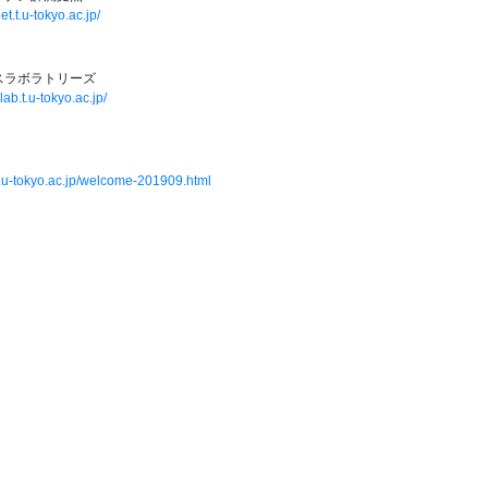
et.t.u-tokyo.ac.jp/
スラボラトリーズ
lab.t.u-tokyo.ac.jp/
.u-tokyo.ac.jp/welcome-201909.html